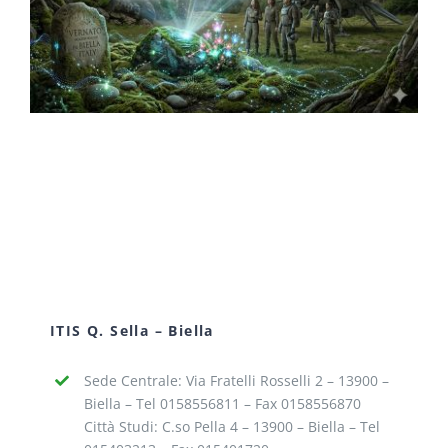
ITIS Q. Sella – Biella
Sede Centrale: Via Fratelli Rosselli 2 – 13900 –
Biella – Tel 0158556811 – Fax 0158556870
Città Studi: C.so Pella 4 – 13900 – Biella – Tel