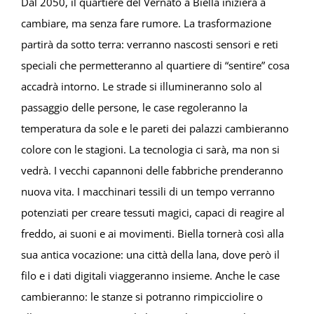
Dal 2050, il quartiere del Vernato a Biella inizierà a
cambiare, ma senza fare rumore. La trasformazione
IL CUOIO
partirà da sotto terra: verranno nascosti sensori e reti
speciali che permetteranno al quartiere di “sentire” cosa
EVENTI
accadrà intorno. Le strade si illumineranno solo al
passaggio delle persone, le case regoleranno la
PERSONE
temperatura da sole e le pareti dei palazzi cambieranno
colore con le stagioni. La tecnologia ci sarà, ma non si
ALTRO
vedrà. I vecchi capannoni delle fabbriche prenderanno
nuova vita. I macchinari tessili di un tempo verranno
PRIVACY
potenziati per creare tessuti magici, capaci di reagire al
freddo, ai suoni e ai movimenti. Biella tornerà così alla
sua antica vocazione: una città della lana, dove però il
filo e i dati digitali viaggeranno insieme. Anche le case
cambieranno: le stanze si potranno rimpicciolire o