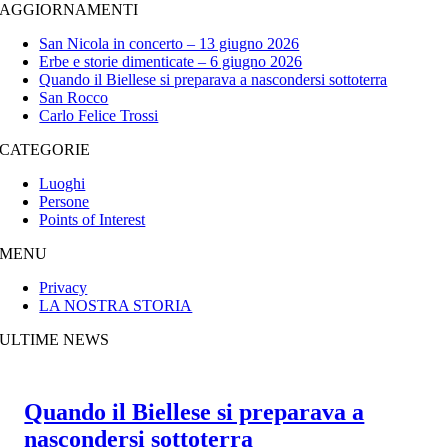
AGGIORNAMENTI
San Nicola in concerto – 13 giugno 2026
Erbe e storie dimenticate – 6 giugno 2026
Quando il Biellese si preparava a nascondersi sottoterra
San Rocco
Carlo Felice Trossi
CATEGORIE
Luoghi
Persone
Points of Interest
MENU
Privacy
LA NOSTRA STORIA
ULTIME NEWS
Quando il Biellese si preparava a
nascondersi sottoterra