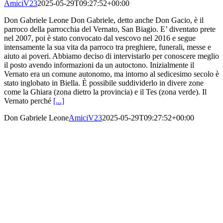
AmiciV23
2025-05-29T09:27:52+00:00
Don Gabriele Leone Don Gabriele, detto anche Don Gacio, è il
parroco della parrocchia del Vernato, San Biagio. E’ diventato prete
nel 2007, poi è stato convocato dal vescovo nel 2016 e segue
intensamente la sua vita da parroco tra preghiere, funerali, messe e
aiuto ai poveri. Abbiamo deciso di intervistarlo per conoscere meglio
il posto avendo informazioni da un autoctono. Inizialmente il
Vernato era un comune autonomo, ma intorno al sedicesimo secolo è
stato inglobato in Biella. È possibile suddividerlo in divere zone
come la Ghiara (zona dietro la provincia) e il Tes (zona verde). Il
Vernato perché
[...]
Don Gabriele Leone
AmiciV23
2025-05-29T09:27:52+00:00