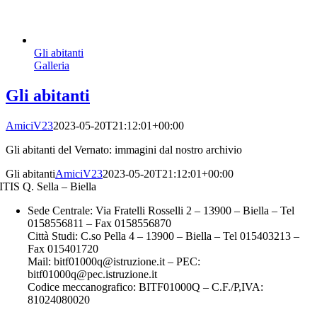
Gli abitanti
Galleria
Gli abitanti
AmiciV23
2023-05-20T21:12:01+00:00
Gli abitanti del Vernato: immagini dal nostro archivio
Gli abitanti
AmiciV23
2023-05-20T21:12:01+00:00
ITIS Q. Sella – Biella
Sede Centrale: Via Fratelli Rosselli 2 – 13900 – Biella – Tel
0158556811 – Fax 0158556870
Città Studi: C.so Pella 4 – 13900 – Biella – Tel 015403213 –
Fax 015401720
Mail: bitf01000q@istruzione.it – PEC:
bitf01000q@pec.istruzione.it
Codice meccanografico: BITF01000Q – C.F./P,IVA:
81024080020