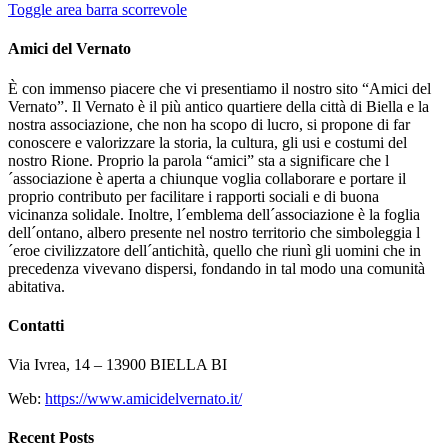
Toggle area barra scorrevole
Amici del Vernato
È con immenso piacere che vi presentiamo il nostro sito “Amici del
Vernato”. Il Vernato è il più antico quartiere della città di Biella e la
nostra associazione, che non ha scopo di lucro, si propone di far
conoscere e valorizzare la storia, la cultura, gli usi e costumi del
nostro Rione. Proprio la parola “amici” sta a significare che l
´associazione è aperta a chiunque voglia collaborare e portare il
proprio contributo per facilitare i rapporti sociali e di buona
vicinanza solidale. Inoltre, l´emblema dell´associazione è la foglia
dell´ontano, albero presente nel nostro territorio che simboleggia l
´eroe civilizzatore dell´antichità, quello che riunì gli uomini che in
precedenza vivevano dispersi, fondando in tal modo una comunità
abitativa.
Contatti
Via Ivrea, 14 – 13900 BIELLA BI
Web:
https://www.amicidelvernato.it/
Recent Posts