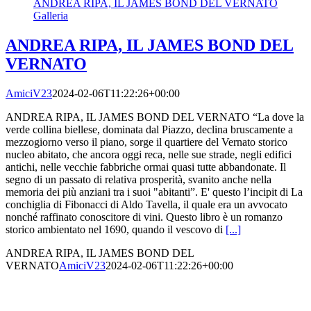
ANDREA RIPA, IL JAMES BOND DEL VERNATO
Galleria
ANDREA RIPA, IL JAMES BOND DEL
VERNATO
AmiciV23
2024-02-06T11:22:26+00:00
ANDREA RIPA, IL JAMES BOND DEL VERNATO “La dove la
verde collina biellese, dominata dal Piazzo, declina bruscamente a
mezzogiorno verso il piano, sorge il quartiere del Vernato storico
nucleo abitato, che ancora oggi reca, nelle sue strade, negli edifici
antichi, nelle vecchie fabbriche ormai quasi tutte abbandonate. Il
segno di un passato di relativa prosperità, svanito anche nella
memoria dei più anziani tra i suoi "abitanti”. E' questo l’incipit di La
conchiglia di Fibonacci di Aldo Tavella, il quale era un avvocato
nonché raffinato conoscitore di vini. Questo libro è un romanzo
storico ambientato nel 1690, quando il vescovo di
[...]
ANDREA RIPA, IL JAMES BOND DEL
VERNATO
AmiciV23
2024-02-06T11:22:26+00:00