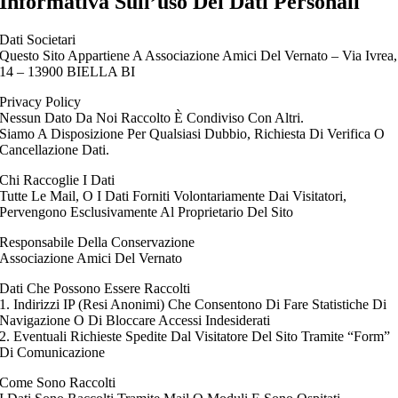
Informativa Sull’uso Dei Dati Personali
Dati Societari
Questo Sito Appartiene A Associazione Amici Del Vernato – Via Ivrea,
14 – 13900 BIELLA BI
Privacy Policy
Nessun Dato Da Noi Raccolto È Condiviso Con Altri.
Siamo A Disposizione Per Qualsiasi Dubbio, Richiesta Di Verifica O
Cancellazione Dati.
Chi Raccoglie I Dati
Tutte Le Mail, O I Dati Forniti Volontariamente Dai Visitatori,
Pervengono Esclusivamente Al Proprietario Del Sito
Responsabile Della Conservazione
Associazione Amici Del Vernato
Dati Che Possono Essere Raccolti
1. Indirizzi IP (Resi Anonimi) Che Consentono Di Fare Statistiche Di
Navigazione O Di Bloccare Accessi Indesiderati
2. Eventuali Richieste Spedite Dal Visitatore Del Sito Tramite “Form”
Di Comunicazione
Come Sono Raccolti