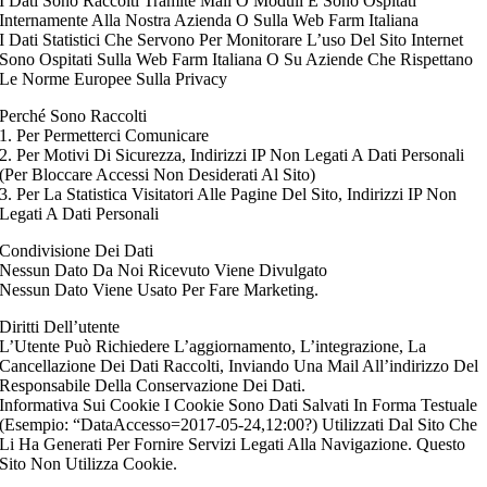
I Dati Sono Raccolti Tramite Mail O Moduli E Sono Ospitati
Internamente Alla Nostra Azienda O Sulla Web Farm Italiana
I Dati Statistici Che Servono Per Monitorare L’uso Del Sito Internet
Sono Ospitati Sulla Web Farm Italiana O Su Aziende Che Rispettano
Le Norme Europee Sulla Privacy
Perché Sono Raccolti
1. Per Permetterci Comunicare
2. Per Motivi Di Sicurezza, Indirizzi IP Non Legati A Dati Personali
(Per Bloccare Accessi Non Desiderati Al Sito)
3. Per La Statistica Visitatori Alle Pagine Del Sito, Indirizzi IP Non
Legati A Dati Personali
Condivisione Dei Dati
Nessun Dato Da Noi Ricevuto Viene Divulgato
Nessun Dato Viene Usato Per Fare Marketing.
Diritti Dell’utente
L’Utente Può Richiedere L’aggiornamento, L’integrazione, La
Cancellazione Dei Dati Raccolti, Inviando Una Mail All’indirizzo Del
Responsabile Della Conservazione Dei Dati.
Informativa Sui Cookie I Cookie Sono Dati Salvati In Forma Testuale
(Esempio: “DataAccesso=2017-05-24,12:00?) Utilizzati Dal Sito Che
Li Ha Generati Per Fornire Servizi Legati Alla Navigazione. Questo
Sito Non Utilizza Cookie.