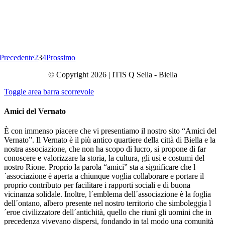
Precedente
2
3
4
Prossimo
© Copyright 2026 | ITIS Q Sella - Biella
Toggle area barra scorrevole
Amici del Vernato
È con immenso piacere che vi presentiamo il nostro sito “Amici del
Vernato”. Il Vernato è il più antico quartiere della città di Biella e la
nostra associazione, che non ha scopo di lucro, si propone di far
conoscere e valorizzare la storia, la cultura, gli usi e costumi del
nostro Rione. Proprio la parola “amici” sta a significare che l
´associazione è aperta a chiunque voglia collaborare e portare il
proprio contributo per facilitare i rapporti sociali e di buona
vicinanza solidale. Inoltre, l´emblema dell´associazione è la foglia
dell´ontano, albero presente nel nostro territorio che simboleggia l
´eroe civilizzatore dell´antichità, quello che riunì gli uomini che in
precedenza vivevano dispersi, fondando in tal modo una comunità