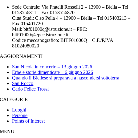
Sede Centrale: Via Fratelli Rosselli 2 – 13900 – Biella – Tel
0158556811 – Fax 0158556870
Città Studi: C.so Pella 4 – 13900 – Biella – Tel 015403213 –
Fax 015401720
Mail: bitf01000q@istruzione.it – PEC:
bitf01000q@pec.istruzione.it
Codice meccanografico: BITF01000Q – C.F./P,IVA:
81024080020
AGGIORNAMENTI
San Nicola in concerto – 13 giugno 2026
Erbe e storie dimenticate – 6 giugno 2026
Quando il Biellese si preparava a nascondersi sottoterra
San Rocco
Carlo Felice Trossi
CATEGORIE
Luoghi
Persone
Points of Interest
MENU