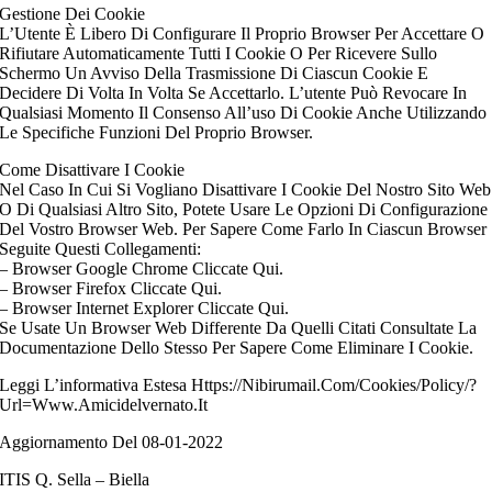
Gestione Dei Cookie
L’Utente È Libero Di Configurare Il Proprio Browser Per Accettare O
Rifiutare Automaticamente Tutti I Cookie O Per Ricevere Sullo
Schermo Un Avviso Della Trasmissione Di Ciascun Cookie E
Decidere Di Volta In Volta Se Accettarlo. L’utente Può Revocare In
Qualsiasi Momento Il Consenso All’uso Di Cookie Anche Utilizzando
Le Specifiche Funzioni Del Proprio Browser.
Come Disattivare I Cookie
Nel Caso In Cui Si Vogliano Disattivare I Cookie Del Nostro Sito Web
O Di Qualsiasi Altro Sito, Potete Usare Le Opzioni Di Configurazione
Del Vostro Browser Web. Per Sapere Come Farlo In Ciascun Browser
Seguite Questi Collegamenti:
– Browser Google Chrome Cliccate Qui.
– Browser Firefox Cliccate Qui.
– Browser Internet Explorer Cliccate Qui.
Se Usate Un Browser Web Differente Da Quelli Citati Consultate La
Documentazione Dello Stesso Per Sapere Come Eliminare I Cookie.
Leggi L’informativa Estesa Https://Nibirumail.Com/Cookies/Policy/?
Url=Www.Amicidelvernato.It
Aggiornamento Del 08-01-2022
ITIS Q. Sella – Biella